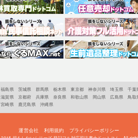
福島県
茨城県
群馬県
栃木県
東京都
神奈川県
埼玉県
千葉
滋賀県
京都府
兵庫県
奈良県
和歌山県
岡山県
広島県
鳥取
宮崎県
鹿児島県
沖縄県
運営会社
利用規約
プライバシーポリシー
t 2015
損をしないシリーズ 登記フル対応司法書士ドットコム
. All rig