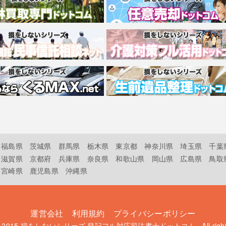
福島県
茨城県
群馬県
栃木県
東京都
神奈川県
埼玉県
千葉
滋賀県
京都府
兵庫県
奈良県
和歌山県
岡山県
広島県
鳥取
宮崎県
鹿児島県
沖縄県
運営会社
利用規約
プライバシーポリシー
t 2015
損をしないシリーズ 登記フル対応司法書士ドットコム
. All rig