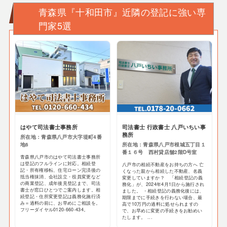
青森県『十和田市』近隣の登記に強い専
門家5選
はやて司法書士事務所
司法書士 行政書士 八戸いちい事
務所
所在地：青森県八戸市大字堤町4番
地6
所在地：青森県八戸市根城五丁目１
番１６号 西村貸店舗2階D号室
青森県八戸市のはやて司法書士事務所
は登記のフルラインに対応。相続登
八戸市の相続不動産をお持ちの方へ 亡
記・所有権移転、住宅ローン完済後の
くなった親から相続した不動産、名義
抵当権抹消、会社設立・役員変更など
変更していますか？ 「相続登記の義
の商業登記、成年後見登記まで、司法
務化」が、2024年4月1日から施行され
書士が窓口ひとつでご案内します。相
ました。 ・相続登記の義務化後には、
続登記・住所変更登記は義務化施行済
期限までに手続きを行わない場合、最
み＝過料の前に、お早めにご相談を。
高で10万円の過料に処せられますの
フリーダイヤル0120-660-434。
で、お早めに変更の手続きをお勧めい
たします。 ...