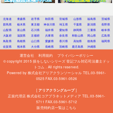
北海道
青森県
岩手県
秋田県
宮城県
山形県
福島県
茨城県
群馬県
栃木県
東京都
神奈川県
埼玉県
千葉県
新潟県
長野県
山梨県
富山県
石川県
福井県
愛知県
静岡県
三重県
岐阜県
大阪府
滋賀県
京都府
兵庫県
奈良県
和歌山県
岡山県
広島県
鳥取県
島根県
山口県
愛媛県
香川県
高知県
徳島県
福岡県
佐賀県
熊本県
大分県
長崎県
宮崎県
鹿児島県
沖縄県
運営会社
利用規約
プライバシーポリシー
© copyright 2015
損をしないシリーズ 登記フル対応司法書士ドッ
トコム
. All rights reserved.
Powered by
株式会社アリアクランソーシャル
TEL.03-5961-
0525 FAX.03-5961-0526
[
アリアクラングループ
]
正規代理店
株式会社コアプラネットメディア
TEL.03-5961-
5711 FAX.03-5961-5712
販売特約店一覧はこちら