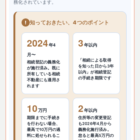
務化されています。
知っておきたい、4つのポイント
2024
3
年4
年以内
月〜
「相続による取得
相続登記の義務化
を知った日から3年
が施行済み。既に
以内」が相続登記
所有している相続
の手続き期限です
不動産にも適用さ
れます
10
2
万円
年以内
期限までに手続き
住所等の変更登記
を行わない場合、
も2026年4月から
最高で10万円の過
義務化施行済み。
料に処せられるこ
怠ると最高5万円の