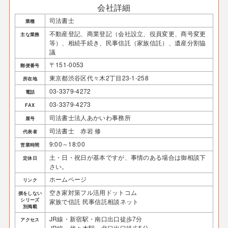
会社詳細
司法書士
業種
不動産登記、商業登記（会社設立、役員変更、商号変更
主な業務
等）、相続手続き、民事信託（家族信託）、遺産分割協
議
〒151-0053
郵便番号
東京都渋谷区代々木2丁目23-1-258
所在地
03-3379-4272
電話
03-3379-4273
FAX
司法書士法人あかいわ事務所
屋号
司法書士 赤岩 修
代表者
9:00～18:00
営業時間
土・日・祝日が基本ですが、事情のある場合は御相談下
定休日
さい。
ホームページ
リンク
空き家対策フル活用ドットコム
損をしない
シリーズ
家族で信託 民事信託相談ネット
別掲載
JR線・新宿駅・南口出口徒歩7分
アクセス
JR線・代々木駅・北口出口徒歩5分