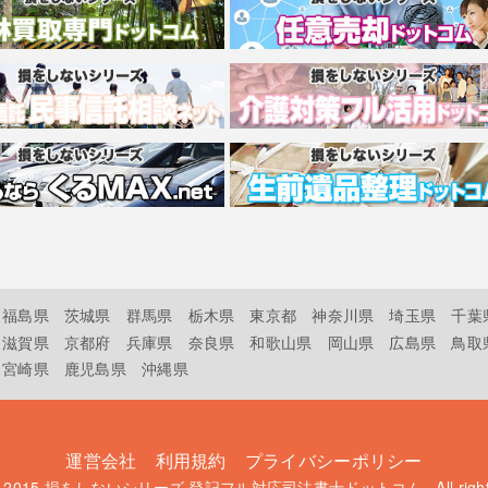
福島県
茨城県
群馬県
栃木県
東京都
神奈川県
埼玉県
千葉
滋賀県
京都府
兵庫県
奈良県
和歌山県
岡山県
広島県
鳥取
宮崎県
鹿児島県
沖縄県
運営会社
利用規約
プライバシーポリシー
t 2015
損をしないシリーズ 登記フル対応司法書士ドットコム
. All rig