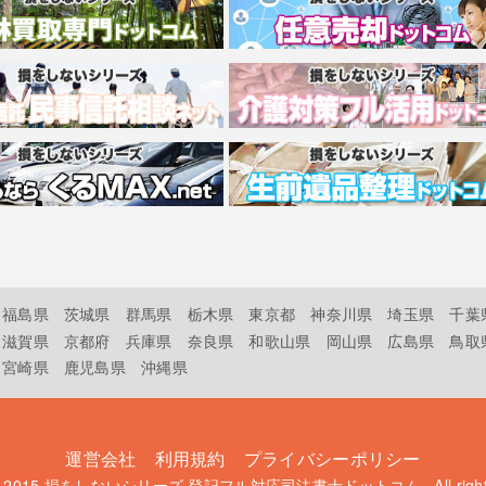
福島県
茨城県
群馬県
栃木県
東京都
神奈川県
埼玉県
千葉
滋賀県
京都府
兵庫県
奈良県
和歌山県
岡山県
広島県
鳥取
宮崎県
鹿児島県
沖縄県
運営会社
利用規約
プライバシーポリシー
t 2015
損をしないシリーズ 登記フル対応司法書士ドットコム
. All rig