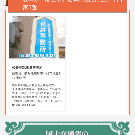
家5選
松井登記測量事務所
所在地：岐阜県岐阜市一日市場北町
12番24号
岐阜県の相続不動産をお持ちの方へ
土地建物の境界線・測量から ご実家の
管理・草刈りまで すべてに対応できる
松井登記測量事務所に お任せ下さい！
お電話でのお問い合わせはこちらから
☎ 050-8884-5025 ...