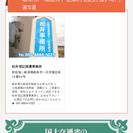
家5選
松井登記測量事務所
所在地：岐阜県岐阜市一日市場北町
12番24号
岐阜県の相続不動産をお持ちの方へ
土地建物の境界線・測量から ご実家の
管理・草刈りまで すべてに対応できる
松井登記測量事務所に お任せ下さい！
お電話でのお問い合わせはこちらから
☎ 050-8884-5025 ...