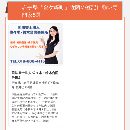
岩手県『金ケ崎町』近隣の登記に強い専
門家5選
司法書士法人 佐々木・鈴木合同
事務所
所在地：岩手県盛岡市神明町7番25
号 桜井ビル2階
不動産を所有されている方へ 『住所
等変更登記の義務化』が、2026年4月1
日から施行されます。 ・住所や氏名・
名称の変更の日から２年以内に登記 ・
義務化前（令和８年４月１日より前）
の変更も対象 正当な理由なく義務に違
反した場合、５万円以下の過料が科さ
れる可能性があります。 &nbs ...