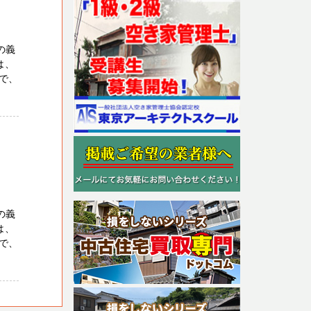
の義
は、
で、
の義
は、
で、