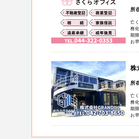
所在
亡
務化
期
お早
株
所
亡
務化
期
お早