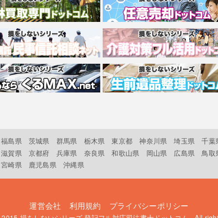
福島県
茨城県
群馬県
栃木県
東京都
神奈川県
埼玉県
千葉
滋賀県
京都府
兵庫県
奈良県
和歌山県
岡山県
広島県
鳥取
宮崎県
鹿児島県
沖縄県
運営会社
利用規約
プライバシーポリシー
t 2015
損をしないシリーズ 登記フル対応司法書士ドットコム
. All rig