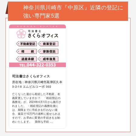
神奈川県川崎市『中原区』近隣の登記に
強い専門家5選
司法書士さくらオフィス
所在地：神奈川県川崎市高津区久本
3-2-18 エムビルコーポ 302
亡くなった親から相続した不動産、名
義変更していますか？ 「相続登記の
義務化」が、2024年4月1日から施行さ
れました。 ・相続登記の義務化後に
は、期限までに手続きを行わない場
合、最高で10万円の過料に処せられま
すので、お早めに変更の手続きをお勧
めいたします。 面倒な手続 ...