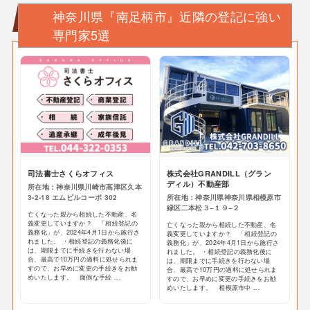
神奈川県『南足柄市』近隣の登記に強い
専門家5選
司法書士さくらオフィス
株式会社GRANDILL（グラン
ディル）不動産部
所在地：神奈川県川崎市高津区久本
3-2-18 エムビルコーポ 302
所在地：神奈川県神奈川県相模原市
緑区二本松３−１９−２
亡くなった親から相続した不動産、名
義変更していますか？ 「相続登記の
亡くなった親から相続した不動産、名
義務化」が、2024年4月1日から施行さ
義変更していますか？ 「相続登記の
れました。 ・相続登記の義務化後に
義務化」が、2024年4月1日から施行さ
は、期限までに手続きを行わない場
れました。 ・相続登記の義務化後に
合、最高で10万円の過料に処せられま
は、期限までに手続きを行わない場
すので、お早めに変更の手続きをお勧
合、最高で10万円の過料に処せられま
めいたします。 面倒な手続 ...
すので、お早めに変更の手続きをお勧
めいたします。 相模原市中 ...