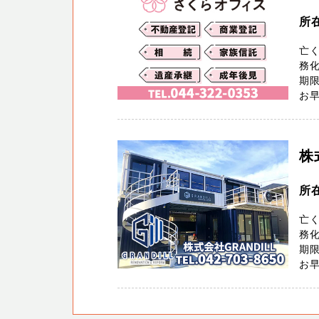
所在
亡
務化
期
お早
株
所
亡
務化
期
お早