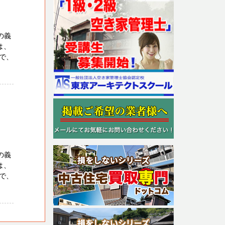
の義
は、
で、
の義
は、
で、