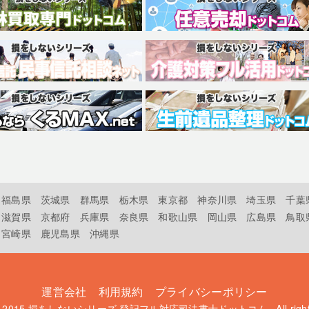
福島県
茨城県
群馬県
栃木県
東京都
神奈川県
埼玉県
千葉
滋賀県
京都府
兵庫県
奈良県
和歌山県
岡山県
広島県
鳥取
宮崎県
鹿児島県
沖縄県
運営会社
利用規約
プライバシーポリシー
t 2015
損をしないシリーズ 登記フル対応司法書士ドットコム
. All rig