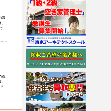
の義
は、
で、
の義
は、
で、