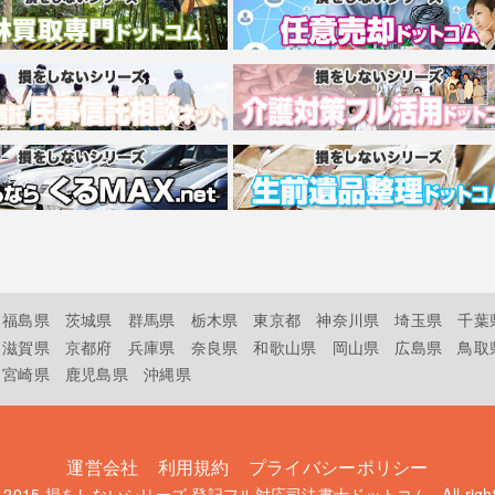
福島県
茨城県
群馬県
栃木県
東京都
神奈川県
埼玉県
千葉
滋賀県
京都府
兵庫県
奈良県
和歌山県
岡山県
広島県
鳥取
宮崎県
鹿児島県
沖縄県
運営会社
利用規約
プライバシーポリシー
t 2015
損をしないシリーズ 登記フル対応司法書士ドットコム
. All rig