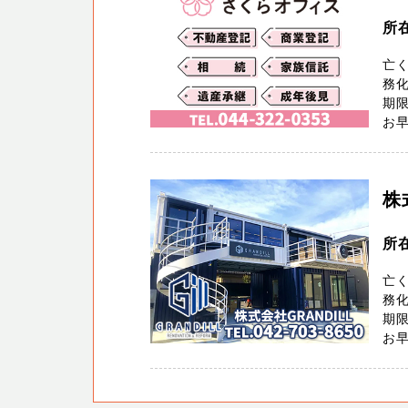
所在
亡
務化
期
お早
株
所
亡
務化
期
お早