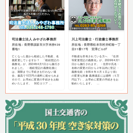
司法書士法人 みやざわ事務所
川上司法書士・行政書士事務所
所在地：長野県須坂市大字米持439
所在地：長野県松本市村井町南一丁
番地1
目31番17号 宮澤ビル2F
亡くなった親から相続した不動産、名
不動産を所有されている方へ 『住所
義変更していますか？ 「相続登記の
等変更登記の義務化』が、2026年4月1
義務化」が、2024年4月1日から施行さ
日から施行されます。 ・住所や氏名・
れました。 ・相続登記の義務化後に
名称の変更の日から２年以内に登記 ・
は、期限までに手続きを行わない場
義務化前（令和８年４月１日より前）
合、最高で10万円の過料に処せられま
の変更も対象 義務違反には過料（５万
すので、お早めに変更の手続きをお勧
円以下）、お早めに変更の手続きをお
めいたします。 対応エリア ...
勧めいたします。 ...