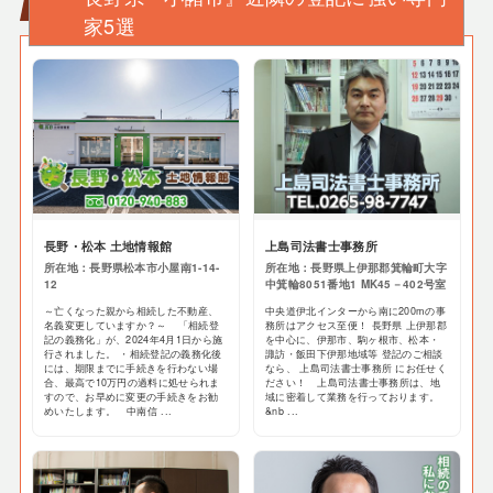
家5選
長野・松本 土地情報館
上島司法書士事務所
所在地：長野県松本市小屋南1-14-
所在地：長野県上伊那郡箕輪町大字
12
中箕輪8051番地1 MK45－402号室
～亡くなった親から相続した不動産、
中央道伊北インターから南に200mの事
名義変更していますか？～ 「相続登
務所はアクセス至便！ 長野県 上伊那郡
記の義務化」が、2024年4月1日から施
を中心に、伊那市、駒ヶ根市、松本・
行されました。 ・相続登記の義務化後
諏訪・飯田下伊那地域等 登記のご相談
には、期限までに手続きを行わない場
なら、 上島司法書士事務所 にお任せく
合、最高で10万円の過料に処せられま
ださい！ 上島司法書士事務所は、地
すので、お早めに変更の手続きをお勧
域に密着して業務を行っております。
めいたします。 中南信 ...
&nb ...