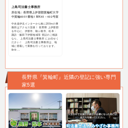
上島司法書士事務所
所在地：長野県上伊那郡箕輪町大字
中箕輪8051番地1 MK45－402号室
中央道伊北インターから南に200mの事
務所はアクセス至便！ 長野県 上伊那郡
を中心に、伊那市、駒ヶ根市、松本・
諏訪・飯田下伊那地域等 登記のご相談
なら、 上島司法書士事務所 にお任せく
ださい！ 上島司法書士事務所は、地
域に密着して業務を行っております。
&nb ...
長野県『箕輪町』近隣の登記に強い専門
家5選