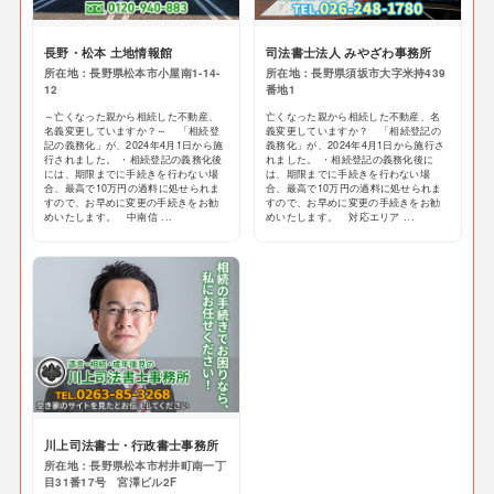
長野・松本 土地情報館
司法書士法人 みやざわ事務所
所在地：長野県松本市小屋南1-14-
所在地：長野県須坂市大字米持439
12
番地1
～亡くなった親から相続した不動産、
亡くなった親から相続した不動産、名
名義変更していますか？～ 「相続登
義変更していますか？ 「相続登記の
記の義務化」が、2024年4月1日から施
義務化」が、2024年4月1日から施行さ
行されました。 ・相続登記の義務化後
れました。 ・相続登記の義務化後に
には、期限までに手続きを行わない場
は、期限までに手続きを行わない場
合、最高で10万円の過料に処せられま
合、最高で10万円の過料に処せられま
すので、お早めに変更の手続きをお勧
すので、お早めに変更の手続きをお勧
めいたします。 中南信 ...
めいたします。 対応エリア ...
川上司法書士・行政書士事務所
所在地：長野県松本市村井町南一丁
目31番17号 宮澤ビル2F