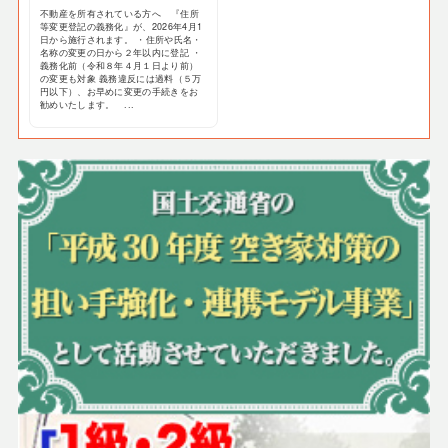
不動産を所有されている方へ 『住所
等変更登記の義務化』が、2026年4月1
日から施行されます。 ・住所や氏名・
名称の変更の日から２年以内に登記 ・
義務化前（令和８年４月１日より前）
の変更も対象 義務違反には過料（５万
円以下）、お早めに変更の手続きをお
勧めいたします。 ...