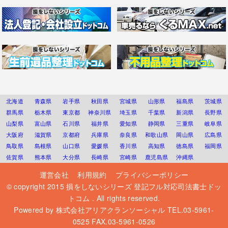
北海道
青森県
岩手県
秋田県
宮城県
山形県
福島県
茨城県
群馬県
栃木県
東京都
神奈川県
埼玉県
千葉県
新潟県
長野県
山梨県
富山県
石川県
福井県
愛知県
静岡県
三重県
岐阜県
大阪府
滋賀県
京都府
兵庫県
奈良県
和歌山県
岡山県
広島県
鳥取県
島根県
山口県
愛媛県
香川県
高知県
徳島県
福岡県
佐賀県
熊本県
大分県
長崎県
宮崎県
鹿児島県
沖縄県
運営会社
利用規約
プライバシーポリシー
© copyright 2015
損をしないシリーズ 登記フル対応司法書士ドッ
トコム
. All rights reserved.
Powered by
株式会社アリアクランソーシャル
TEL.03-5961-
0525 FAX.03-5961-0526