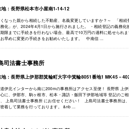
地：長野県松本市小屋南1-14-12
亡くなった親から相続した不動産、名義変更していますか？～ 「相続
務化」が、2024年4月1日から施行されました。 ・相続登記の義務化
、期限までに手続きを行わない場合、最高で10万円の過料に処せられま
お早めに変更の手続きをお勧めいたします。 中南信 ...
島司法書士事務所
地：長野県上伊那郡箕輪町大字中箕輪8051番地1 MK45－40
道伊北インターから南に200mの事務所はアクセス至便！ 長野県 上
中心に、伊那市、駒ヶ根市、松本・諏訪・飯田下伊那地域等 登記のご
、 上島司法書士事務所 にお任せください！ 上島司法書士事務所は
密着して業務を行っております。 &nb ...