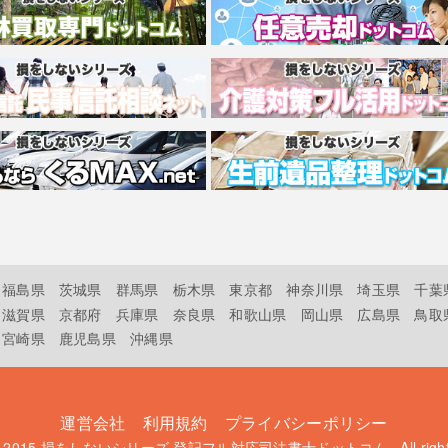
福島県
茨城県
群馬県
栃木県
東京都
神奈川県
埼玉県
千葉
滋賀県
京都府
兵庫県
奈良県
和歌山県
岡山県
広島県
鳥取
宮崎県
鹿児島県
沖縄県
運営会社
利用規約
プライバシーポリシー
t 2015
損をしないシリーズ 登記フル対応司法書士ドットコム
. All rig