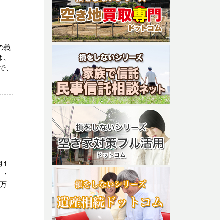
の義
は、
で、
月1
 ・
５万