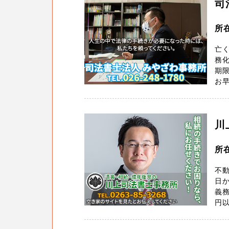
司
所
亡
務化
期
お早
川
所
不動
日か
義
円以