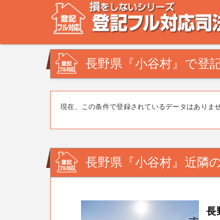
不動産登記の相談なら、登記フル対応司法書士ドットコム
みを司法書士・土地家屋調査士が解決致します！
長野県『小谷村』で登記
現在、この条件で登録されているデータはありま
長野県『小谷村』近隣の
長