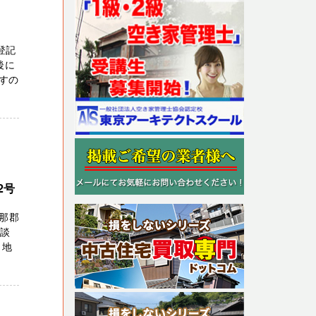
登記
後に
すの
2号
伊那郡
相談
、地