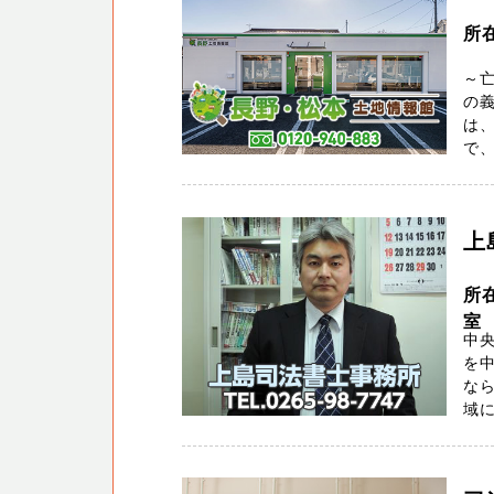
所在
～
の義
は
で、
上
所在
室
中央
を
なら
域に