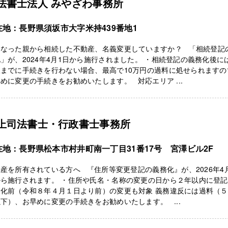
法書士法人 みやざわ事務所
在地：長野県須坂市大字米持439番地1
くなった親から相続した不動産、名義変更していますか？ 「相続登記
」が、2024年4月1日から施行されました。 ・相続登記の義務化後に
限までに手続きを行わない場合、最高で10万円の過料に処せられますの
めに変更の手続きをお勧めいたします。 対応エリア ...
上司法書士・行政書士事務所
在地：長野県松本市村井町南一丁目31番17号 宮澤ビル2F
産を所有されている方へ 『住所等変更登記の義務化』が、2026年4
ら施行されます。 ・住所や氏名・名称の変更の日から２年以内に登記
務化前（令和８年４月１日より前）の変更も対象 義務違反には過料（
下）、お早めに変更の手続きをお勧めいたします。 ...