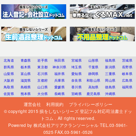
北海道
青森県
岩手県
秋田県
宮城県
山形県
福島県
茨城県
群馬県
栃木県
東京都
神奈川県
埼玉県
千葉県
新潟県
長野県
山梨県
富山県
石川県
福井県
愛知県
静岡県
三重県
岐阜県
大阪府
滋賀県
京都府
兵庫県
奈良県
和歌山県
岡山県
広島県
鳥取県
島根県
山口県
愛媛県
香川県
高知県
徳島県
福岡県
佐賀県
熊本県
大分県
長崎県
宮崎県
鹿児島県
沖縄県
運営会社
利用規約
プライバシーポリシー
© copyright 2015
損をしないシリーズ 登記フル対応司法書士ドッ
トコム
. All rights reserved.
Powered by
株式会社アリアクランソーシャル
TEL.03-5961-
0525 FAX.03-5961-0526