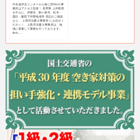
中央道伊北インターから南に200mの事
務所はアクセス至便！ 長野県 上伊那郡
を中心に、伊那市、駒ヶ根市、松本・
諏訪・飯田下伊那地域等 登記のご相談
なら、 上島司法書士事務所 にお任せく
ださい！ 上島司法書士事務所は、地
域に密着して業務を行っております。
&nb ...