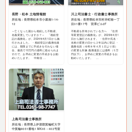
長野・松本 土地情報館
川上司法書士・行政書士事務所
所在地：長野県松本市小屋南1-14-
所在地：長野県松本市村井町南一丁
12
目31番17号 宮澤ビル2F
～亡くなった親から相続した不動産、
不動産を所有されている方へ 『住所
名義変更していますか？～ 「相続登
等変更登記の義務化』が、2026年4月1
記の義務化」が、2024年4月1日から施
日から施行されます。 ・住所や氏名・
行されました。 ・相続登記の義務化後
名称の変更の日から２年以内に登記 ・
には、期限までに手続きを行わない場
義務化前（令和８年４月１日より前）
合、最高で10万円の過料に処せられま
の変更も対象 義務違反には過料（５万
すので、お早めに変更の手続きをお勧
円以下）、お早めに変更の手続きをお
めいたします。 中南信 ...
勧めいたします。 ...
上島司法書士事務所
所在地：長野県上伊那郡箕輪町大字
中箕輪8051番地1 MK45－402号室