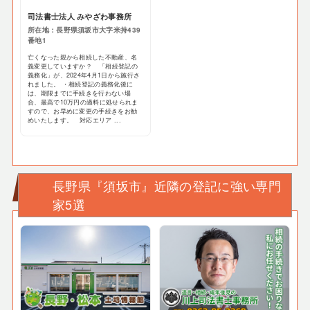
司法書士法人 みやざわ事務所
所在地：長野県須坂市大字米持439
番地1
亡くなった親から相続した不動産、名
義変更していますか？ 「相続登記の
義務化」が、2024年4月1日から施行さ
れました。 ・相続登記の義務化後に
は、期限までに手続きを行わない場
合、最高で10万円の過料に処せられま
すので、お早めに変更の手続きをお勧
めいたします。 対応エリア ...
長野県『須坂市』近隣の登記に強い専門
家5選