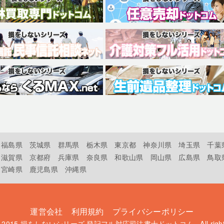
福島県
茨城県
群馬県
栃木県
東京都
神奈川県
埼玉県
千葉
滋賀県
京都府
兵庫県
奈良県
和歌山県
岡山県
広島県
鳥取
宮崎県
鹿児島県
沖縄県
運営会社
利用規約
プライバシーポリシー
t 2015
損をしないシリーズ 登記フル対応司法書士ドットコム
. All rig