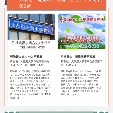
家5選
司法書士法人 せと事務所
司法書士 恒星法務事務所
所在地：大阪府大阪市城東区中央1
所在地：大阪府大阪市東住吉区東田
丁目13-13 村上実業ビル2F
辺1丁目5−14
不動産の登記に関する問題や相続問題
不動産を所有されている方へ 『住所
でお困りのご本人様やご親族の皆様方
等変更登記の義務化』が、2026年4月1
現在ご実家が相続問題や将来の相続を
日から施行されます。 ・住所や氏名・
考え、どうしたら良いか分からない。
名称の変更の日から２年以内に登記 ・
そんなお悩みがありましたら一度、ご
義務化前（令和８年４月１日より前）
連絡下さい。 お客様の立場にたったア
の変更も対象 義務違反には過料（５万
ドバイスをさせて頂きます。 「争
円以下）、お早めに変更の手続きをお
族」とならないための相続対策 【遺産
勧めいたします。 ...
相続・遺 ...