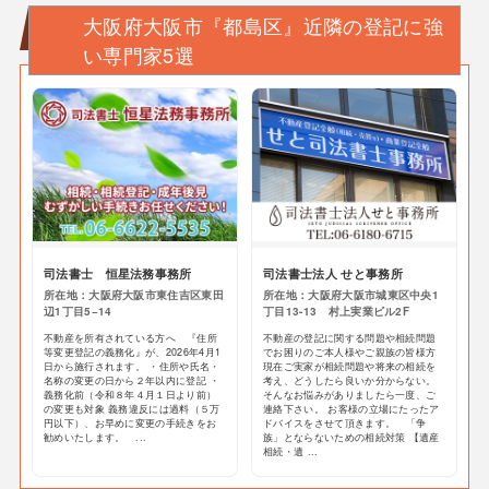
大阪府大阪市『都島区』近隣の登記に強
い専門家5選
司法書士 恒星法務事務所
司法書士法人 せと事務所
所在地：大阪府大阪市東住吉区東田
所在地：大阪府大阪市城東区中央1
辺1丁目5−14
丁目13-13 村上実業ビル2F
不動産を所有されている方へ 『住所
不動産の登記に関する問題や相続問題
等変更登記の義務化』が、2026年4月1
でお困りのご本人様やご親族の皆様方
日から施行されます。 ・住所や氏名・
現在ご実家が相続問題や将来の相続を
名称の変更の日から２年以内に登記 ・
考え、どうしたら良いか分からない。
義務化前（令和８年４月１日より前）
そんなお悩みがありましたら一度、ご
の変更も対象 義務違反には過料（５万
連絡下さい。 お客様の立場にたったア
円以下）、お早めに変更の手続きをお
ドバイスをさせて頂きます。 「争
勧めいたします。 ...
族」とならないための相続対策 【遺産
相続・遺 ...