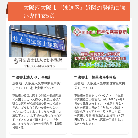
大阪府大阪市『浪速区』近隣の登記に強
い専門家5選
司法書士法人 せと事務所
司法書士 恒星法務事務所
所在地：大阪府大阪市城東区中央1
所在地：大阪府大阪市東住吉区東田
丁目13-13 村上実業ビル2F
辺1丁目5−14
不動産の登記に関する問題や相続問題
不動産を所有されている方へ 『住所
でお困りのご本人様やご親族の皆様方
等変更登記の義務化』が、2026年4月1
現在ご実家が相続問題や将来の相続を
日から施行されます。 ・住所や氏名・
考え、どうしたら良いか分からない。
名称の変更の日から２年以内に登記 ・
そんなお悩みがありましたら一度、ご
義務化前（令和８年４月１日より前）
連絡下さい。 お客様の立場にたったア
の変更も対象 義務違反には過料（５万
ドバイスをさせて頂きます。 「争
円以下）、お早めに変更の手続きをお
族」とならないための相続対策 【遺産
勧めいたします。 ...
相続・遺 ...