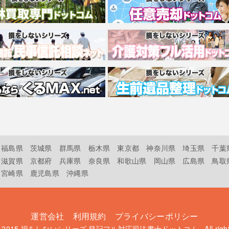
福島県
茨城県
群馬県
栃木県
東京都
神奈川県
埼玉県
千葉
滋賀県
京都府
兵庫県
奈良県
和歌山県
岡山県
広島県
鳥取
宮崎県
鹿児島県
沖縄県
運営会社
利用規約
プライバシーポリシー
t 2015
損をしないシリーズ 登記フル対応司法書士ドットコム
. All rig