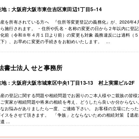
在地：大阪府大阪市東住吉区東田辺1丁目5−14
産を所有されている方へ 『住所等変更登記の義務化』が、2026年4
ら施行されます。 ・住所や氏名・名称の変更の日から２年以内に登記
務化前（令和８年４月１日より前）の変更も対象 義務違反には過料（
下）、お早めに変更の手続きをお勧めいたします。 ...
法書士法人 せと事務所
在地：大阪府大阪市城東区中央1丁目13-13 村上実業ビル2F
動産の登記に関する問題や相続問題でお困りのご本人様やご親族の皆様
在ご実家が相続問題や将来の相続を考え、どうしたら良いか分からない
んなお悩みがありましたら一度、ご連絡下さい。 お客様の立場にたっ
バイスをさせて頂きます。 「争族」とならないための相続対策 【遺産
 ...