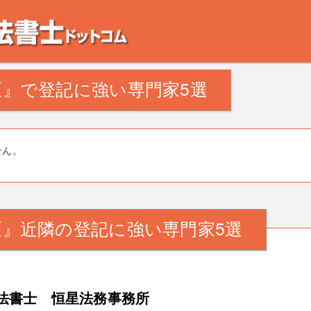
。田舎の空き家・空き地の対策でお悩みの方。相続登記・不動産の処分・遺産分割
』で登記に強い専門家5選
せん。
区』近隣の登記に強い専門家5選
法書士 恒星法務事務所