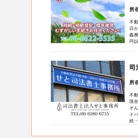
所
不動
日か
義
円以
司
所
不
現
そ
ド
続・遺