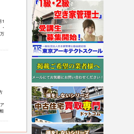
月1
 ・
５万
方
。
たア
相