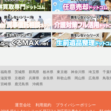
福島県
茨城県
群馬県
栃木県
東京都
神奈川県
埼玉県
千葉
滋賀県
京都府
兵庫県
奈良県
和歌山県
岡山県
広島県
鳥取
宮崎県
鹿児島県
沖縄県
運営会社
利用規約
プライバシーポリシー
t 2015
損をしないシリーズ 登記フル対応司法書士ドットコム
. All rig