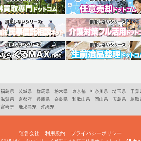
福島県
茨城県
群馬県
栃木県
東京都
神奈川県
埼玉県
千葉
滋賀県
京都府
兵庫県
奈良県
和歌山県
岡山県
広島県
鳥取
宮崎県
鹿児島県
沖縄県
運営会社
利用規約
プライバシーポリシー
t 2015
損をしないシリーズ 登記フル対応司法書士ドットコム
. All rig