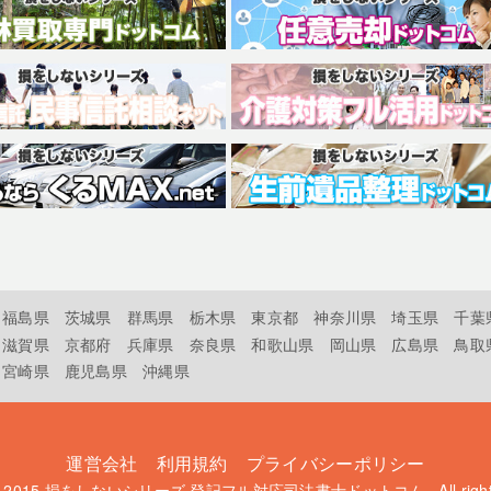
福島県
茨城県
群馬県
栃木県
東京都
神奈川県
埼玉県
千葉
滋賀県
京都府
兵庫県
奈良県
和歌山県
岡山県
広島県
鳥取
宮崎県
鹿児島県
沖縄県
運営会社
利用規約
プライバシーポリシー
t 2015
損をしないシリーズ 登記フル対応司法書士ドットコム
. All rig