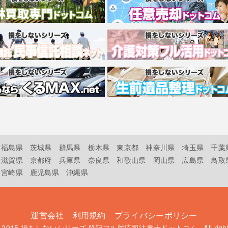
福島県
茨城県
群馬県
栃木県
東京都
神奈川県
埼玉県
千葉
滋賀県
京都府
兵庫県
奈良県
和歌山県
岡山県
広島県
鳥取
宮崎県
鹿児島県
沖縄県
運営会社
利用規約
プライバシーポリシー
t 2015
損をしないシリーズ 登記フル対応司法書士ドットコム
. All rig