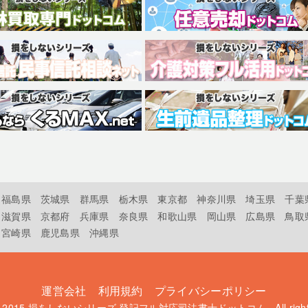
福島県
茨城県
群馬県
栃木県
東京都
神奈川県
埼玉県
千葉
滋賀県
京都府
兵庫県
奈良県
和歌山県
岡山県
広島県
鳥取
宮崎県
鹿児島県
沖縄県
運営会社
利用規約
プライバシーポリシー
t 2015
損をしないシリーズ 登記フル対応司法書士ドットコム
. All rig