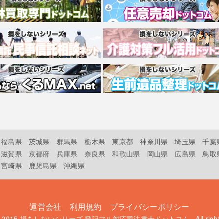
福島県
茨城県
群馬県
栃木県
東京都
神奈川県
埼玉県
千葉
滋賀県
京都府
兵庫県
奈良県
和歌山県
岡山県
広島県
鳥取
宮崎県
鹿児島県
沖縄県
運営会社
利用規約
プライバシーポリシー
t 2015
損をしないシリーズ 登記フル対応司法書士ドットコム
. All rig