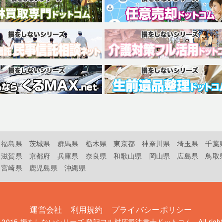
福島県
茨城県
群馬県
栃木県
東京都
神奈川県
埼玉県
千葉
滋賀県
京都府
兵庫県
奈良県
和歌山県
岡山県
広島県
鳥取
宮崎県
鹿児島県
沖縄県
運営会社
利用規約
プライバシーポリシー
t 2015
損をしないシリーズ 登記フル対応司法書士ドットコム
. All rig