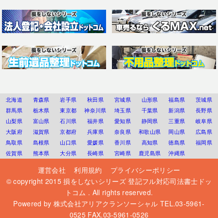
北海道
青森県
岩手県
秋田県
宮城県
山形県
福島県
茨城県
群馬県
栃木県
東京都
神奈川県
埼玉県
千葉県
新潟県
長野県
山梨県
富山県
石川県
福井県
愛知県
静岡県
三重県
岐阜県
大阪府
滋賀県
京都府
兵庫県
奈良県
和歌山県
岡山県
広島県
鳥取県
島根県
山口県
愛媛県
香川県
高知県
徳島県
福岡県
佐賀県
熊本県
大分県
長崎県
宮崎県
鹿児島県
沖縄県
運営会社
利用規約
プライバシーポリシー
© copyright 2015
損をしないシリーズ 登記フル対応司法書士ドッ
トコム
. All rights reserved.
Powered by
株式会社アリアクランソーシャル
TEL.03-5961-
0525 FAX.03-5961-0526