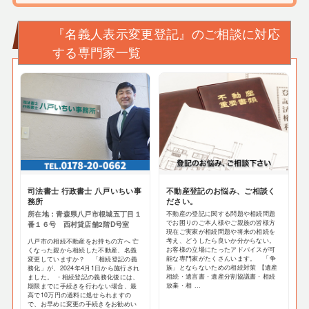
『名義⼈表⽰変更登記』のご相談に対応
する専門家一覧
司法書士 行政書士 八戸いちい事
不動産登記のお悩み、ご相談く
務所
ださい。
所在地：青森県八戸市根城五丁目１
不動産の登記に関する問題や相続問題
でお困りのご本人様やご親族の皆様方
番１６号 西村貸店舗2階D号室
現在ご実家が相続問題や将来の相続を
考え、どうしたら良いか分からない。
八戸市の相続不動産をお持ちの方へ 亡
お客様の立場にたったアドバイスが可
くなった親から相続した不動産、名義
能な専門家がたくさんいます。 「争
変更していますか？ 「相続登記の義
族」とならないための相続対策 【遺産
務化」が、2024年4月1日から施行され
相続・遺言書・遺産分割協議書・相続
ました。 ・相続登記の義務化後には、
放棄・相 ...
期限までに手続きを行わない場合、最
高で10万円の過料に処せられますの
で、お早めに変更の手続きをお勧めい