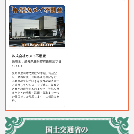
株式会社カメイ不動産
所在地：愛知県豊明市前後町三ツ谷
1311-1
愛知県豊明市で業歴50年超。相続登
記・名義変更・住所等変更登記など、
不動産の登記手続きを提携の司法書士
と連携してワンストップ対応。義務化
された相続登記もおまかせ。登記を整
えたあとの売却・活用・買取まで一つ
の窓口でフル対応します。ご相談は無
料。