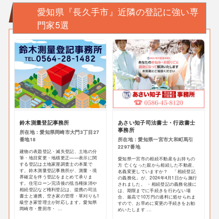
愛知県『長久手市』近隣の登記に強い専
門家5選
鈴木測量登記事務所
あさい知子司法書士・行政書士
事務所
所在地：愛知県岡崎市大門3丁目27
番地18
所在地：愛知県一宮市大和町馬引
2297番地
建物の表題登記・滅失登記、土地の分
筆・地目変更・地積更正——表示に関
愛知県一宮市の相続不動産をお持ちの
する登記は土地家屋調査士の本業で
方 亡くなった親から相続した不動産、
す。鈴木測量登記事務所が、測量・境
名義変更していますか？ 「相続登記
界確定を伴う登記をまとめて承りま
の義務化」が、2024年4月1日から施行
す。住宅ローン完済後の抵当権抹消や
されました。 ・相続登記の義務化後に
相続登記など権利登記は、提携の司法
は、期限までに手続きを行わない場
書士と連携。空き家の管理・草刈りも1
合、最高で10万円の過料に処せられま
級空き家管理士が対応します。愛知県
すので、お早めに変更の手続きをお勧
岡崎市・豊田市・ ...
めいたします ...