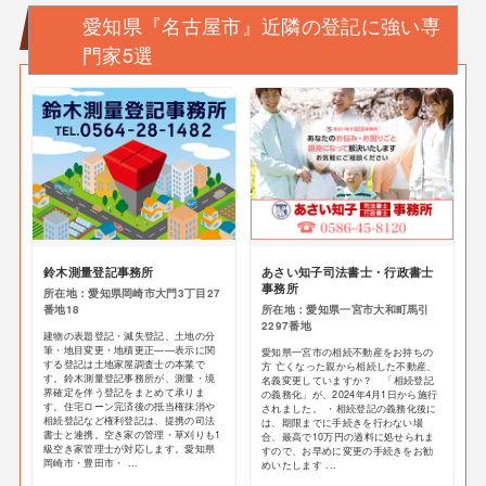
愛知県『名古屋市』近隣の登記に強い専
門家5選
鈴木測量登記事務所
あさい知子司法書士・行政書士
事務所
所在地：愛知県岡崎市大門3丁目27
番地18
所在地：愛知県一宮市大和町馬引
2297番地
建物の表題登記・滅失登記、土地の分
筆・地目変更・地積更正——表示に関
愛知県一宮市の相続不動産をお持ちの
する登記は土地家屋調査士の本業で
方 亡くなった親から相続した不動産、
す。鈴木測量登記事務所が、測量・境
名義変更していますか？ 「相続登記
界確定を伴う登記をまとめて承りま
の義務化」が、2024年4月1日から施行
す。住宅ローン完済後の抵当権抹消や
されました。 ・相続登記の義務化後に
相続登記など権利登記は、提携の司法
は、期限までに手続きを行わない場
書士と連携。空き家の管理・草刈りも1
合、最高で10万円の過料に処せられま
級空き家管理士が対応します。愛知県
すので、お早めに変更の手続きをお勧
岡崎市・豊田市・ ...
めいたします ...