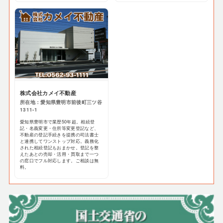
株式会社カメイ不動産
所在地：愛知県豊明市前後町三ツ谷
1311-1
愛知県豊明市で業歴50年超。相続登
記・名義変更・住所等変更登記など、
不動産の登記手続きを提携の司法書士
と連携してワンストップ対応。義務化
された相続登記もおまかせ。登記を整
えたあとの売却・活用・買取まで一つ
の窓口でフル対応します。ご相談は無
料。