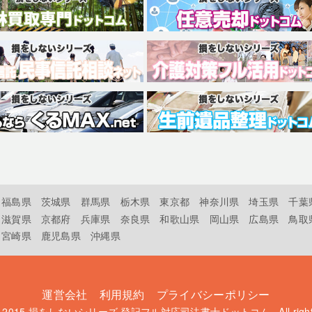
福島県
茨城県
群馬県
栃木県
東京都
神奈川県
埼玉県
千葉
滋賀県
京都府
兵庫県
奈良県
和歌山県
岡山県
広島県
鳥取
宮崎県
鹿児島県
沖縄県
運営会社
利用規約
プライバシーポリシー
t 2015
損をしないシリーズ 登記フル対応司法書士ドットコム
. All rig