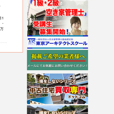
西
月1
 ・
５万