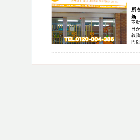
所
新
不動
日か
義
円以