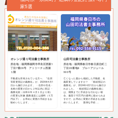
家5選
オレンジ通り司法書士事務所
山田司法書士事務所
所在地：福岡県福岡市早良区西新1
所在地：福岡県春日市春日原北町二
丁目7番26号 アトリーチェ西新
丁目20番地8 ブルーアジュール
１階
503号
不動産を所有されている方へ 『住所
亡くなった親から相続した不動産、名
等変更登記の義務化』が、2026年4月1
義変更していますか？ 「相続登記の
日から施行されます。 ・住所や氏名・
義務化」が、2024年4月1日から施行さ
名称の変更の日から２年以内に登記 ・
れました。 ・相続登記の義務化後に
義務化前（令和８年４月１日より前）
は、期限までに手続きを行わない場
の変更も対象 義務違反には過料（５万
合、最高で10万円の過料に処せられま
円以下）、お早めに変更の手続きをお
すので、お早めに変更の手続きをお勧
勧めいたします。 ...
めいたします。 面倒な手続 ...