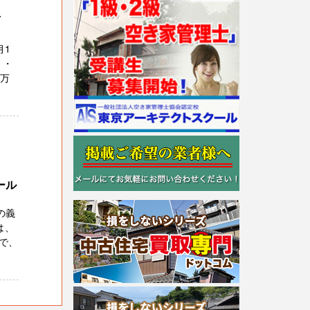
西
月1
 ・
５万
ール
の義
は、
で、