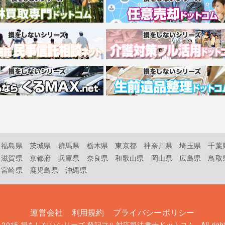
福島県
茨城県
群馬県
栃木県
東京都
神奈川県
埼玉県
千葉
滋賀県
京都府
兵庫県
奈良県
和歌山県
岡山県
広島県
鳥取
宮崎県
鹿児島県
沖縄県
運営会社
利用規約
プライバシーポリシー
t 2015
損をしないシリーズ 登記フル対応司法書士ドットコム
. All rig