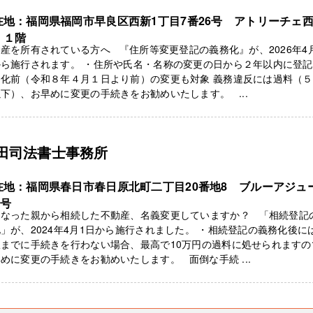
在地：福岡県福岡市早良区西新1丁目7番26号 アトリーチェ
 １階
産を所有されている方へ 『住所等変更登記の義務化』が、2026年4
ら施行されます。 ・住所や氏名・名称の変更の日から２年以内に登記
務化前（令和８年４月１日より前）の変更も対象 義務違反には過料（
下）、お早めに変更の手続きをお勧めいたします。 ...
田司法書士事務所
在地：福岡県春日市春日原北町二丁目20番地8 ブルーアジュ
3号
くなった親から相続した不動産、名義変更していますか？ 「相続登記
」が、2024年4月1日から施行されました。 ・相続登記の義務化後に
限までに手続きを行わない場合、最高で10万円の過料に処せられますの
めに変更の手続きをお勧めいたします。 面倒な手続 ...