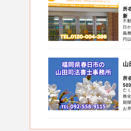
所
新
不動
日か
義
円以
山
所
50
亡
務化
期
お早