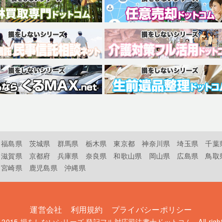
福島県
茨城県
群馬県
栃木県
東京都
神奈川県
埼玉県
千葉
滋賀県
京都府
兵庫県
奈良県
和歌山県
岡山県
広島県
鳥取
宮崎県
鹿児島県
沖縄県
運営会社
利用規約
プライバシーポリシー
t 2015
損をしないシリーズ 登記フル対応司法書士ドットコム
. All rig