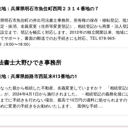
在地：兵庫県明石市魚住町西岡２３１４番地の７
庫県明石市魚住町の井出司法書士事務所。所有権の保存・移転登記、抵
設定・抹消、名義変更（住所等変更登記）、相続登記から商業・法人登
設立まで、登記を幅広く対応します。2012年の独立開業以来、地域
てサポート。書面の郵送でのお手続きにも対応。TEL 078-965-
5（9:00〜18:00）
法書士大野ひでき事務所
在地：兵庫県姫路市西延末413番地の1
くなった親から相続した不動産、名義変更していますか？ 「相続登記
」が、2024年4月1日から施行されました。 ・相続登記の義務化後に
限までに手続きを行わない場合、最高で10万円の過料に処せられますの
めに変更の手続きをお勧めいたします。 面倒な手続 ...