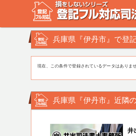
不動産登記の相談なら、登記フル対応司法書士ドットコム
みを司法書士・土地家屋調査士が解決致します！
兵庫県『伊丹市』で登記
現在、この条件で登録されているデータはありま
兵庫県『伊丹市』近隣の
井