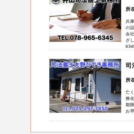
所
兵
の
会社
ざし
634
司
所
亡
務化
期
お早