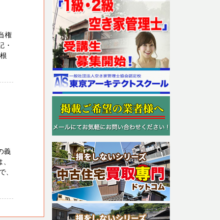
当権
記・
に根
の義
は、
で、