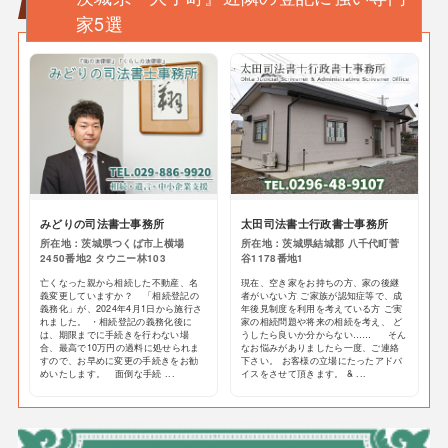
家5選
みどりの司法書士事務所
太田司法書士行政書士事務所
所在地：茨城県つくば市上横場
所在地：茨城県結城郡 八千代町菅
2450番地2 タウニー林103
谷1178番地1
亡くなった親から相続した不動産、名
現在、空き家をお持ちの方、家の後継
義変更していますか？ 「相続登記の
者がいない方 ご家族が認知症等で、成
義務化」が、2024年4月1日から施行さ
年後見制度を利用を考えている方 ご実
れました。 ・相続登記の義務化後に
家の相続問題や将来の相続を考え、 ど
は、期限までに手続きを行わない場
うしたら良いか分からない…… そん
合、最高で10万円の過料に処せられま
なお悩みがありましたら一度、ご連絡
すので、お早めに変更の手続きをお勧
下さい。 お客様の立場にたったアドバ
めいたします。 面倒な手続 ...
イスをさせて頂きます。 & ...