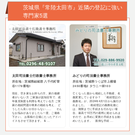
茨城県『常陸太田市』近隣の登記に強い
専門家5選
太田司法書士行政書士事務所
みどりの司法書士事務所
所在地：茨城県結城郡 八千代町菅
所在地：茨城県つくば市上横場
谷1178番地1
2450番地2 タウニー林103
現在、空き家をお持ちの方、家の後継
亡くなった親から相続した不動産、名
者がいない方 ご家族が認知症等で、成
義変更していますか？ 「相続登記の
年後見制度を利用を考えている方 ご実
義務化」が、2024年4月1日から施行さ
家の相続問題や将来の相続を考え、 ど
れました。 ・相続登記の義務化後に
うしたら良いか分からない…… そん
は、期限までに手続きを行わない場
なお悩みがありましたら一度、ご連絡
合、最高で10万円の過料に処せられま
下さい。 お客様の立場にたったアドバ
すので、お早めに変更の手続きをお勧
イスをさせて頂きます。 & ...
めいたします。 面倒な手続 ...