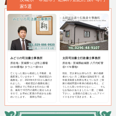
家5選
みどりの司法書士事務所
太田司法書士行政書士事務所
所在地：茨城県つくば市上横場
所在地：茨城県結城郡 八千代町菅
2450番地2 タウニー林103
谷1178番地1
亡くなった親から相続した不動産、名
現在、空き家をお持ちの方、家の後継
義変更していますか？ 「相続登記の
者がいない方 ご家族が認知症等で、成
義務化」が、2024年4月1日から施行さ
年後見制度を利用を考えている方 ご実
れました。 ・相続登記の義務化後に
家の相続問題や将来の相続を考え、 ど
は、期限までに手続きを行わない場
うしたら良いか分からない…… そん
合、最高で10万円の過料に処せられま
なお悩みがありましたら一度、ご連絡
すので、お早めに変更の手続きをお勧
下さい。 お客様の立場にたったアドバ
めいたします。 面倒な手続 ...
イスをさせて頂きます。 & ...