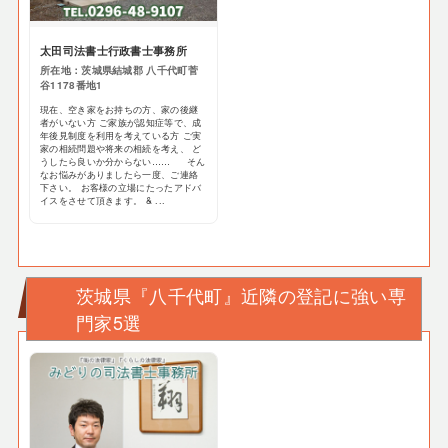
太田司法書士行政書士事務所
所在地：茨城県結城郡 八千代町菅
谷1178番地1
現在、空き家をお持ちの方、家の後継
者がいない方 ご家族が認知症等で、成
年後見制度を利用を考えている方 ご実
家の相続問題や将来の相続を考え、 ど
うしたら良いか分からない…… そん
なお悩みがありましたら一度、ご連絡
下さい。 お客様の立場にたったアドバ
イスをさせて頂きます。 & ...
茨城県『八千代町』近隣の登記に強い専
門家5選