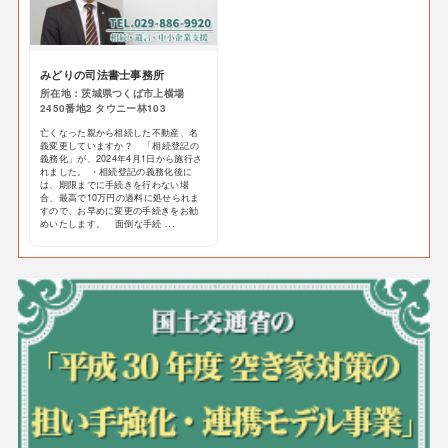
みどりの司法書士事務所
所在地：茨城県つくば市上横場
2450番地2 タウニー林103
亡くなった親から相続した不動産、名
義変更していますか？ 「相続登記の
義務化」が、2024年4月1日から施行さ
れました。 ・相続登記の義務化後に
は、期限までに手続きを行わない場
合、最高で10万円の過料に処せられま
すので、お早めに変更の手続きをお勧
めいたします。 面倒な手続 ...