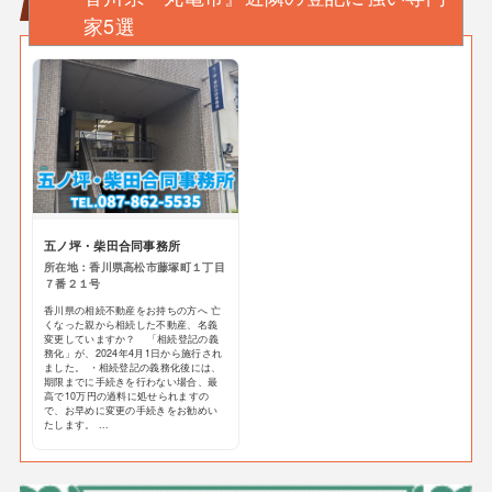
家5選
五ノ坪・柴田合同事務所
所在地：香川県高松市藤塚町１丁目
７番２１号
香川県の相続不動産をお持ちの方へ 亡
くなった親から相続した不動産、名義
変更していますか？ 「相続登記の義
務化」が、2024年4月1日から施行され
ました。 ・相続登記の義務化後には、
期限までに手続きを行わない場合、最
高で10万円の過料に処せられますの
で、お早めに変更の手続きをお勧めい
たします。 ...