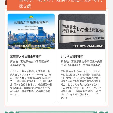
家5選
三浦宏之司法書士事務所
いつき法務事務所
所在地：宮城県仙台市青葉区立町7
所在地：宮城県仙台市泉区泉中央三
番18-1302号
丁目15番地の15セプロ泉中央203
亡くなった親から相続した不動産、名
宮城県 仙台市 を中心としたエリアで、
義変更していますか？ 2024年4月1日
不動産の登記に関する問題や相続問題
から施行される 相続登記義務化に向け
でお困りのご本人様やご親族の皆様方
て 「相続登記の義務化」が、2024年4
現在ご実家が相続問題や将来の相続を
月1日から施行されます。 相続登記の義
考え、どうしたら良いか分からない。
務化後には、期限までに手続きを行わ
そんなお悩みがありましたら一度、ご
ない場合、最高で10万円の過料に処せ
連絡下さい。 お客様の立場にたったア
られま ...
ドバイスをさせて頂きます。 「争
族」と ...