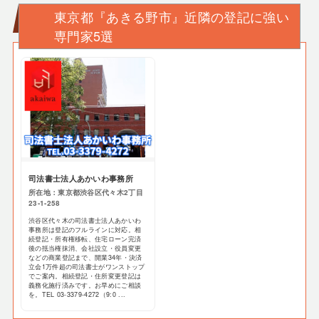
東京都『あきる野市』近隣の登記に強い
専門家5選
司法書士法人あかいわ事務所
所在地：東京都渋谷区代々木2丁目
23-1-258
渋谷区代々木の司法書士法人あかいわ
事務所は登記のフルラインに対応。相
続登記・所有権移転、住宅ローン完済
後の抵当権抹消、会社設立・役員変更
などの商業登記まで、開業34年・決済
立会1万件超の司法書士がワンストップ
でご案内。相続登記・住所変更登記は
義務化施行済みです。お早めにご相談
を。TEL 03-3379-4272（9:0 ...