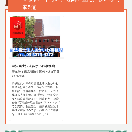
家5選
司法書士法人あかいわ事務所
所在地：東京都渋谷区代々木2丁目
23-1-258
渋谷区代々木の司法書士法人あかいわ
事務所は登記のフルラインに対応。相
続登記・所有権移転、住宅ローン完済
後の抵当権抹消、会社設立・役員変更
などの商業登記まで、開業34年・決済
立会1万件超の司法書士がワンストップ
でご案内。相続登記・住所変更登記は
義務化施行済みです。お早めにご相談
を。TEL 03-3379-4272（9:0 ...