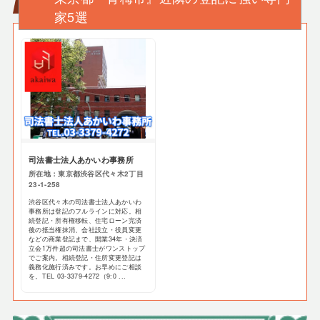
家5選
司法書士法人あかいわ事務所
所在地：東京都渋谷区代々木2丁目
23-1-258
渋谷区代々木の司法書士法人あかいわ
事務所は登記のフルラインに対応。相
続登記・所有権移転、住宅ローン完済
後の抵当権抹消、会社設立・役員変更
などの商業登記まで、開業34年・決済
立会1万件超の司法書士がワンストップ
でご案内。相続登記・住所変更登記は
義務化施行済みです。お早めにご相談
を。TEL 03-3379-4272（9:0 ...