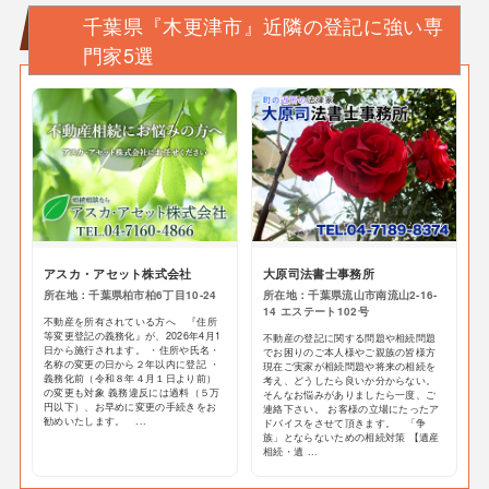
千葉県『木更津市』近隣の登記に強い専
門家5選
アスカ・アセット株式会社
大原司法書士事務所
所在地：千葉県柏市柏6丁目10-24
所在地：千葉県流山市南流山2-16-
14 エステート102号
不動産を所有されている方へ 『住所
等変更登記の義務化』が、2026年4月1
不動産の登記に関する問題や相続問題
日から施行されます。 ・住所や氏名・
でお困りのご本人様やご親族の皆様方
名称の変更の日から２年以内に登記 ・
現在ご実家が相続問題や将来の相続を
義務化前（令和８年４月１日より前）
考え、どうしたら良いか分からない。
の変更も対象 義務違反には過料（５万
そんなお悩みがありましたら一度、ご
円以下）、お早めに変更の手続きをお
連絡下さい。 お客様の立場にたったア
勧めいたします。 ...
ドバイスをさせて頂きます。 「争
族」とならないための相続対策 【遺産
相続・遺 ...