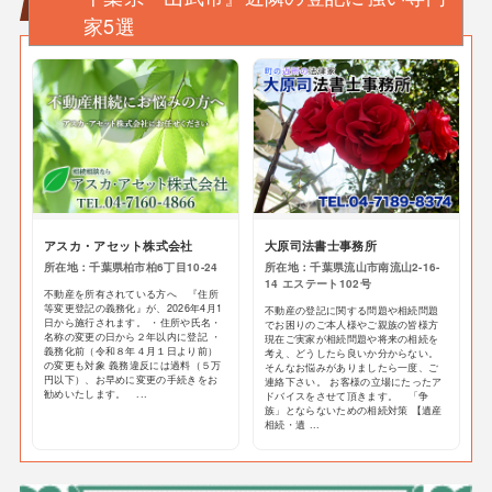
家5選
アスカ・アセット株式会社
大原司法書士事務所
所在地：千葉県柏市柏6丁目10-24
所在地：千葉県流山市南流山2-16-
14 エステート102号
不動産を所有されている方へ 『住所
等変更登記の義務化』が、2026年4月1
不動産の登記に関する問題や相続問題
日から施行されます。 ・住所や氏名・
でお困りのご本人様やご親族の皆様方
名称の変更の日から２年以内に登記 ・
現在ご実家が相続問題や将来の相続を
義務化前（令和８年４月１日より前）
考え、どうしたら良いか分からない。
の変更も対象 義務違反には過料（５万
そんなお悩みがありましたら一度、ご
円以下）、お早めに変更の手続きをお
連絡下さい。 お客様の立場にたったア
勧めいたします。 ...
ドバイスをさせて頂きます。 「争
族」とならないための相続対策 【遺産
相続・遺 ...