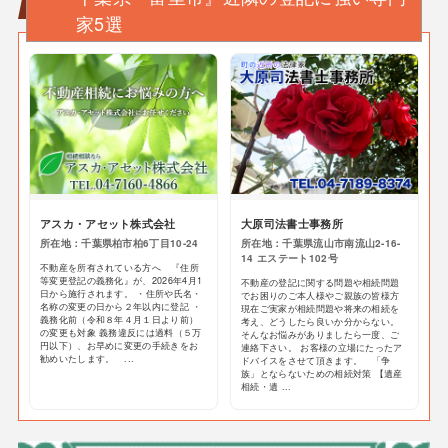
家5選
アスカ・アセット株式会社
大原司法書士事務所
所在地：千葉県柏市柏6丁目10-24
所在地：千葉県流山市南流山2-16-
14 エステート102号
不動産を所有されている方へ 『住所
等変更登記の義務化』が、2026年4月1
不動産の登記に関する問題や相続問題
日から施行されます。 ・住所や氏名・
でお困りのご本人様やご親族の皆様方
名称の変更の日から２年以内に登記 ・
現在ご実家が相続問題や将来の相続を
義務化前（令和８年４月１日より前）
考え、どうしたら良いか分からない。
の変更も対象 義務違反には過料（５万
そんなお悩みがありましたら一度、ご
円以下）、お早めに変更の手続きをお
連絡下さい。 お客様の立場にたったア
勧めいたします。 ...
ドバイスをさせて頂きます。 「争
族」とならないための相続対策 【遺産
相続・遺 ...