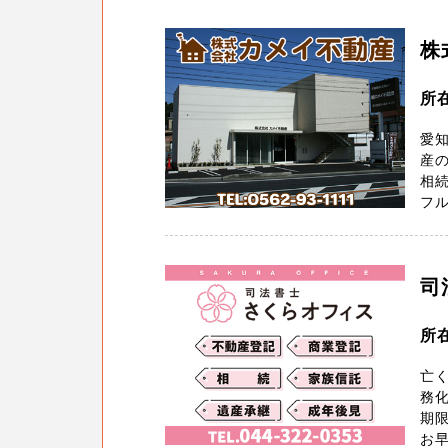
株
所
愛
産
相
フ
司
所在
亡
務化
期
お早