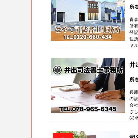
所
青
所
登
住
ヤル0
井
所
兵
の
会社
ざし
634
司