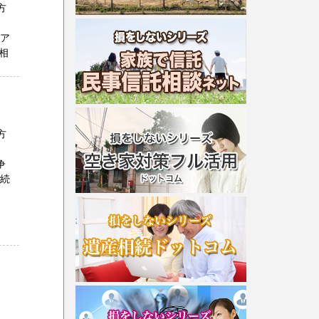
方
。
たア
相
方
。
争
相続