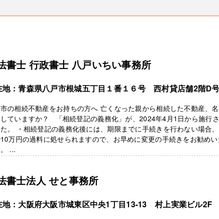
法書士 行政書士 八戸いちい事務所
在地：青森県八戸市根城五丁目１番１６号 西村貸店舗2階D
戸市の相続不動産をお持ちの方へ 亡くなった親から相続した不動産、
していますか？ 「相続登記の義務化」が、2024年4月1日から施行
した。 ・相続登記の義務化後には、期限までに手続きを行わない場合
で10万円の過料に処せられますので、お早めに変更の手続きをお勧めい
 ...
法書士法人 せと事務所
在地：大阪府大阪市城東区中央1丁目13-13 村上実業ビル2F