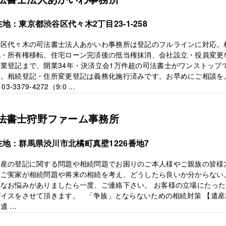
地：東京都渋谷区代々木2丁目23-1-258
谷区代々木の司法書士法人あかいわ事務所は登記のフルラインに対応。
記・所有権移転、住宅ローン完済後の抵当権抹消、会社設立・役員変更
業登記まで、開業34年・決済立会1万件超の司法書士がワンストップ
内。相続登記・住所変更登記は義務化施行済みです。お早めにご相談を
 03-3379-4272（9:0 ...
法書士狩野ファーム事務所
在地：群馬県渋川市北橘町真壁1226番地7
動産の登記に関する問題や相続問題でお困りのご本人様やご親族の皆様
在ご実家が相続問題や将来の相続を考え、どうしたら良いか分からない
んなお悩みがありましたら一度、ご連絡下さい。 お客様の立場にたっ
バイスをさせて頂きます。 「争族」とならないための相続対策 【遺産
 ...