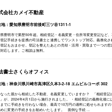
式会社カメイ不動産
在地：愛知県豊明市前後町三ツ谷1311-1
知県豊明市で業歴50年超。相続登記・名義変更・住所等変更登記など、
の登記手続きを提携の司法書士と連携してワンストップ対応。義務化さ
続登記もおまかせ。登記を整えたあとの売却・活用・買取まで一つの窓
ル対応します。ご相談は無料。
法書士さくらオフィス
地：神奈川県川崎市高津区久本3-2-18 エムビルコーポ 302
くなった親から相続した不動産、名義変更していますか？ 「相続登記
」が、2024年4月1日から施行されました。 ・相続登記の義務化後に
限までに手続きを行わない場合、最高で10万円の過料に処せられますの
めに変更の手続きをお勧めいたします。 面倒な手続 ...