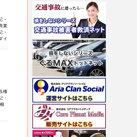
記・
商業
記・
ダイ
当権
記・
に根