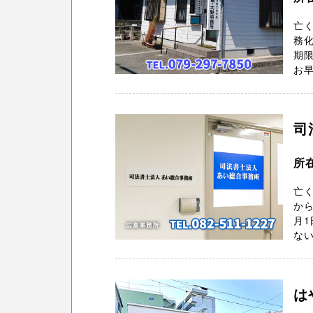
亡
務化
期
お早
司
所在
亡く
から
月1
ない
は