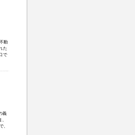
不動
れた
口で
の義
は、
で、