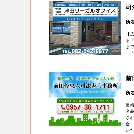
司
所
【
る
ま
•「
前
所
長
名義
さ
合
いた