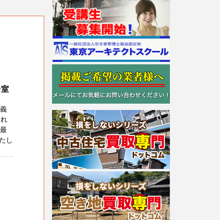
号室
名義
され
、最
たし