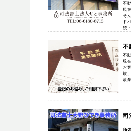
不
現
そ
ド
続・遺
不
不
現
お
族
放棄
司
所