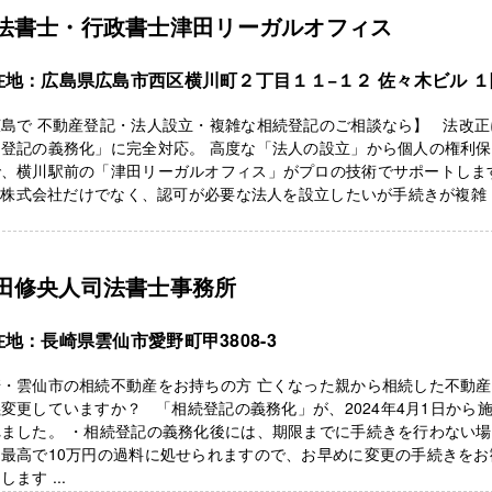
法書士・行政書士津田リーガルオフィス
在地：広島県広島市西区横川町２丁目１１−１２ 佐々木ビル １
広島で 不動産登記・法人設立・複雑な相続登記のご相談なら】 法改正
「登記の義務化」に完全対応。 高度な「法人の設立」から個人の権利
で、横川駅前の「津田リーガルオフィス」がプロの技術でサポートしま
株式会社だけでなく、認可が必要な法人を設立したいが手続きが複雑 ..
田修央人司法書士事務所
在地：長崎県雲仙市愛野町甲3808-3
崎・雲仙市の相続不動産をお持ちの方 亡くなった親から相続した不動
変更していますか？ 「相続登記の義務化」が、2024年4月1日から
れました。 ・相続登記の義務化後には、期限までに手続きを行わない場
、最高で10万円の過料に処せられますので、お早めに変更の手続きをお
します ...