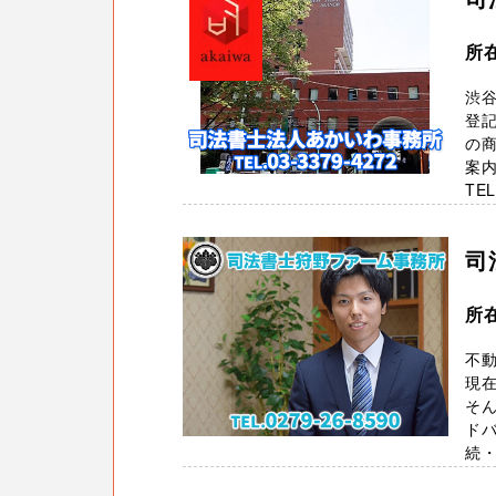
所在
渋
登
の商
案
TEL
司
所
不
現
そ
ド
続・遺