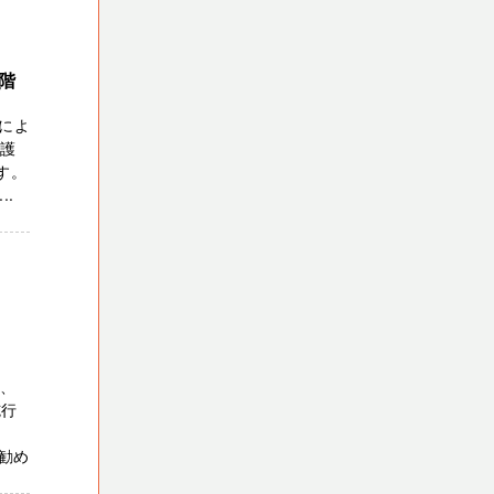
階
によ
保護
す。
.
産、
施行
勧め