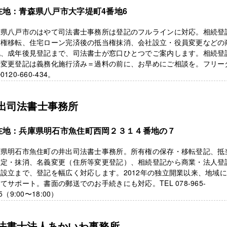
在地：青森県八戸市大字堤町4番地6
森県八戸市のはやて司法書士事務所は登記のフルラインに対応。相続登
有権移転、住宅ローン完済後の抵当権抹消、会社設立・役員変更などの
記、成年後見登記まで、司法書士が窓口ひとつでご案内します。相続登
所変更登記は義務化施行済み＝過料の前に、お早めにご相談を。フリー
120-660-434。
出司法書士事務所
在地：兵庫県明石市魚住町西岡２３１４番地の７
庫県明石市魚住町の井出司法書士事務所。所有権の保存・移転登記、抵
設定・抹消、名義変更（住所等変更登記）、相続登記から商業・法人登
設立まで、登記を幅広く対応します。2012年の独立開業以来、地域
てサポート。書面の郵送でのお手続きにも対応。TEL 078-965-
5（9:00〜18:00）
法書士法人あかいわ事務所