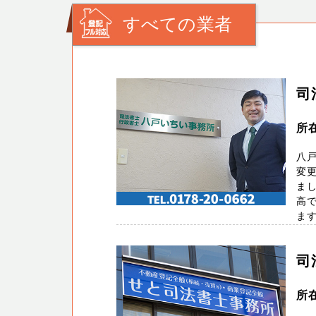
すべての業者
司
所
八
変更
ま
高
ます。
司
所