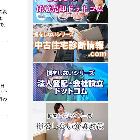
の義
は、
で、
1日
年4
行わ