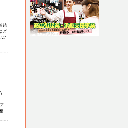
相続
など
でご
。
方
。
たア
相